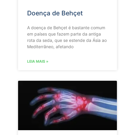
Doença de Behçet
A doença de Behçet é bastante comum
em países que fazem parte da antiga
rota da seda, que se estende da Ásia ao
Mediterrâneo, afetando
LEIA MAIS »